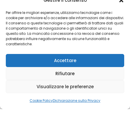
Gestire il consenso
Per offrire le migliori esperienze, utilizziamo tecnologie come i
cookie per archiviare e/o accedere alle informazioni dei dispositivi.
Attualità
Il consenso a queste tecnologie ci permetterà di trattare dati quali
il comportamento di navigazione o gli identificatori unici su
questo sito. La mancata concessione o la revoca del consenso
potrebbero influire negativamente su alcune funzionalità e
caratteristiche.
Il sistema sanitario francese evolve ogni
giorno, e anche il nostro lavoro cambia con
lui.
Accettare
Scoprite le nostre ultime notizie.
Rifiutare
"
Visualizzare le preferenze
Cookie Policy
Dichiarazione sulla Privacy