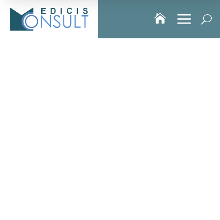
a

U