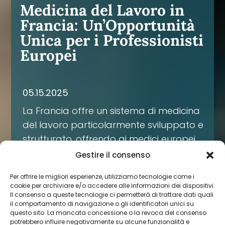
Medicina del Lavoro in
Francia: Un’Opportunità
Unica per i Professionisti
Europei
05.15.2025
La Francia offre un sistema di medicina
del lavoro particolarmente sviluppato e
strutturato, offrendo ai medici europei
specializzati in questo campo un
Gestire il consenso
contesto lavorativo gratificante e sicuro.
Per offrire le migliori esperienze, utilizziamo tecnologie come i
Il nostro modello, basato sulla
cookie per archiviare e/o accedere alle informazioni dei dispositivi.
prevenzione e sull'indipendenza
Il consenso a queste tecnologie ci permetterà di trattare dati quali
il comportamento di navigazione o gli identificatori unici su
professionale, pone il medico del lavoro
questo sito. La mancata concessione o la revoca del consenso
al centro di un dispositivo
potrebbero influire negativamente su alcune funzionalità e