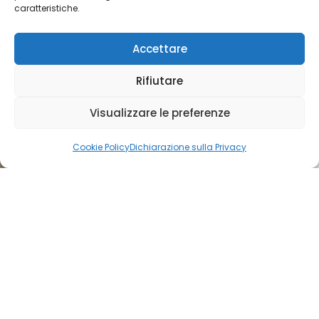
caratteristiche.
multidisciplinare dedicato alla salute dei
lavoratori.
Accettare
"
Rifiutare
Visualizzare le preferenze
Cookie Policy
Dichiarazione sulla Privacy
Un modello francese distintivo
e valorizzante
La Francia offre un sistema di medicina del
lavoro particolarmente sviluppato e
strutturato, offrendo ai medici europei