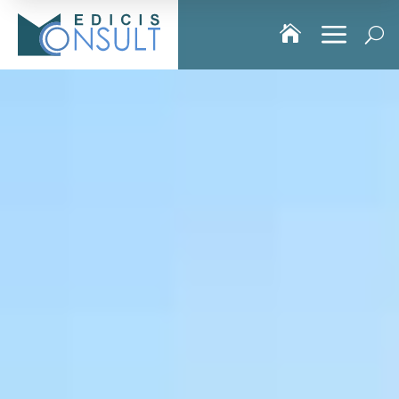
a

U