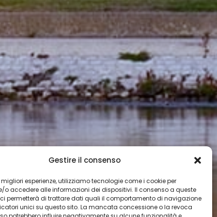
Gestire il consenso
 le migliori esperienze, utilizziamo tecnologie come i cookie per
e/o accedere alle informazioni dei dispositivi. Il consenso a queste
ci permetterà di trattare dati quali il comportamento di navigazione
ificatori unici su questo sito. La mancata concessione o la revoca
Palais des Papes, riva sinistra del
so potrebbero influire negativamente su alcune funzionalità e