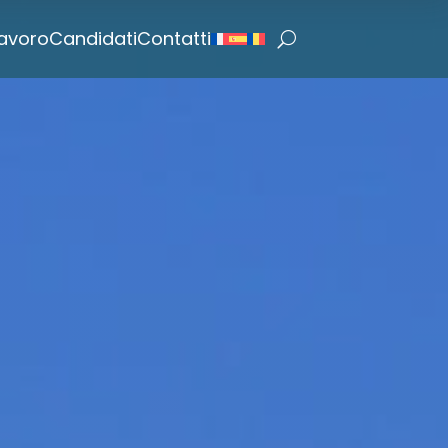
lavoro
Candidati
Contatti
U