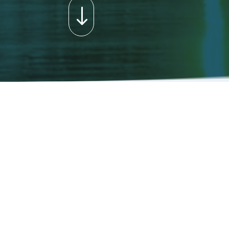
"
Ti accompagniamo n
Dal 2009,
Medicis Consult
ha
esperienza, nella loro
ricerca
La nostra filosofia è
costruir