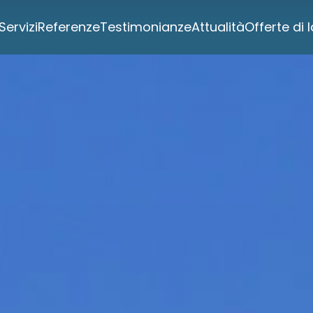
Servizi
Referenze
Testimonianze
Attualità
Offerte di 