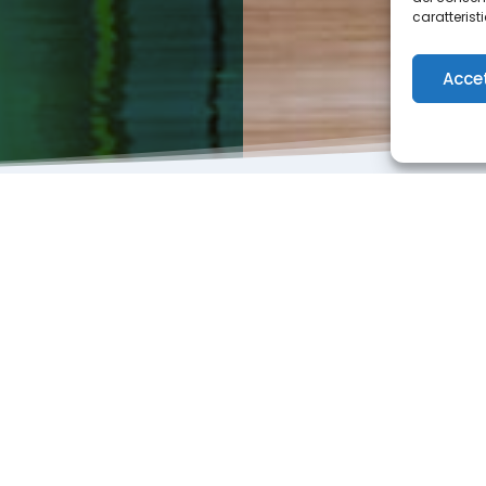
caratterist
Acce
ella tua ricerca di lavoro
 supportato più di
650 medici europei
, d
 di lavoro in Francia
, in strutture sia pub
e relazioni di fiducia a lungo termine
con 