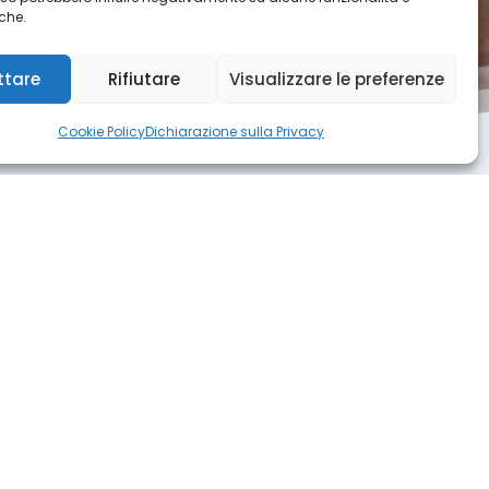
iche.
Rodano, Avignone
ttare
Rifiutare
Visualizzare le preferenze
Cookie Policy
Dichiarazione sulla Privacy
 in Francia
i ogni status e livello di
bliche che private.
i nostri candidati perché