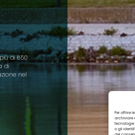
più di 650
a di
azione nel
Per offrire
archiviare 
tecnologie 
o gli ident
del consen